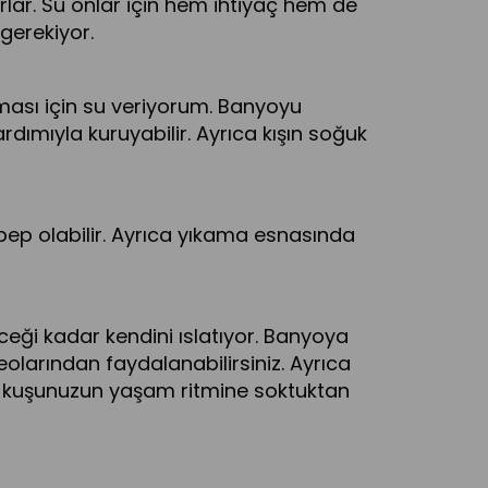
lar. Su onlar için hem ihtiyaç hem de
 gerekiyor.
ması için su veriyorum. Banyoyu
ımıyla kuruyabilir. Ayrıca kışın soğuk
bep olabilir. Ayrıca yıkama esnasında
eği kadar kendini ıslatıyor. Banyoya
eolarından faydalanabilirsiniz. Ayrıca
yu kuşunuzun yaşam ritmine soktuktan