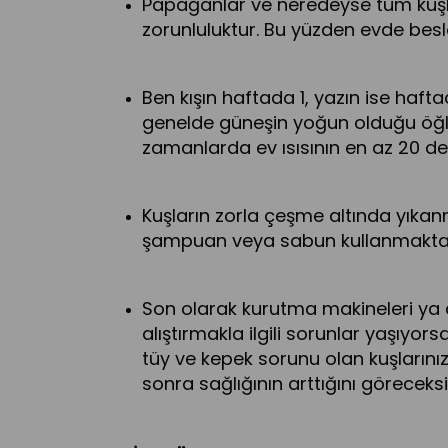
Papağanlar ve neredeyse tüm kuşla
zorunluluktur. Bu yüzden evde besl
Ben kışın haftada 1, yazın ise ha
genelde güneşin yoğun olduğu öğlen
zamanlarda ev ısısının en az 20 
Kuşların zorla çeşme altında yıkan
şampuan veya sabun kullanmaktan k
Son olarak kurutma makineleri ya d
alıştırmakla ilgili sorunlar yaşıyo
tüy ve kepek sorunu olan kuşların
sonra sağlığının arttığını göreceksi