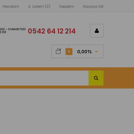
Hesabım
A. Listem (0)
Sepetim
Kasaya Git
0542 64 12 214
ESI - CUMARTESI
9:00
0,00TL
0