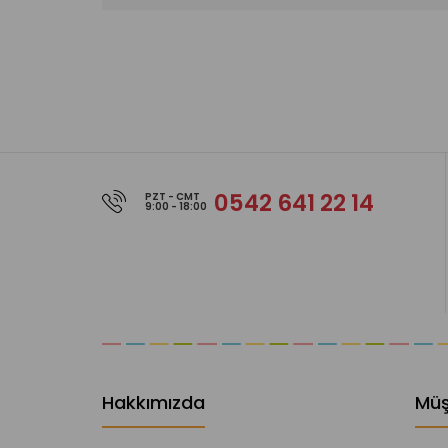
0542 641 22 14
PZT - CMT
9:00 - 18:00
Hakkımızda
Müş