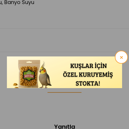
u
,
Banyo Suyu
×
Yorumlar: 0
Yanıtla