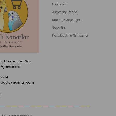
Hesabım
Alışveriş Listem
Sipariş Geçmişim
Sepetim
Parola/Şifre Sıfırlama
. Hanife Erten Sok.
z/Çanakkale
22 14
ardestek@gmail.com