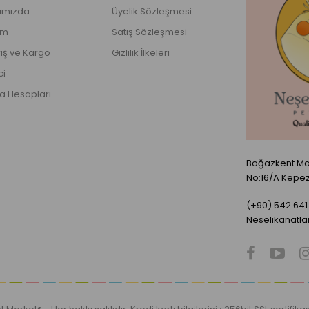
ımızda
Üyelik Sözleşmesi
şim
Satış Sözleşmesi
iş ve Kargo
Gizlilik İlkeleri
ci
a Hesapları
Boğazkent Mah
No:16/A Kepe
(+90) 542 641 
Neselikanatl