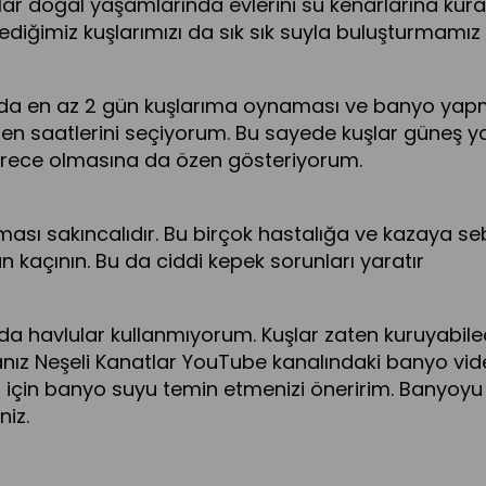
r doğal yaşamlarında evlerini su kenarlarına kurar
ediğimiz kuşlarımızı da sık sık suyla buluşturmamız
ftada en az 2 gün kuşlarıma oynaması ve banyo yap
 saatlerini seçiyorum. Bu sayede kuşlar güneş yard
derece olmasına da özen gösteriyorum.
ması sakıncalıdır. Bu birçok hastalığa ve kazaya se
açının. Bu da ciddi kepek sorunları yaratır
a havlular kullanmıyorum. Kuşlar zaten kuruyabilec
rsanız Neşeli Kanatlar YouTube kanalındaki banyo vid
ız için banyo suyu temin etmenizi öneririm. Banyo
niz.