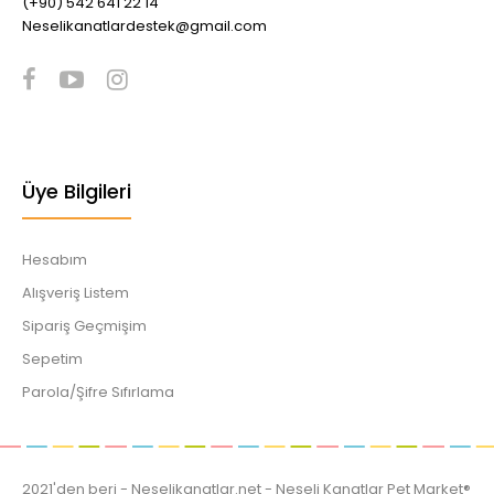
(+90) 542 641 22 14
Neselikanatlardestek@gmail.com
Üye Bilgileri
Hesabım
Alışveriş Listem
Sipariş Geçmişim
Sepetim
Parola/Şifre Sıfırlama
2021'den beri - Neselikanatlar.net - Neşeli Kanatlar Pet Market®