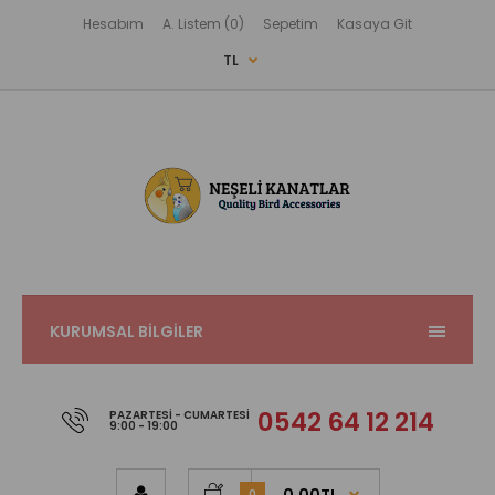
Hesabım
A. Listem (0)
Sepetim
Kasaya Git
TL
KURUMSAL BİLGİLER
0542 64 12 214
PAZARTESI - CUMARTESI
9:00 - 19:00
0