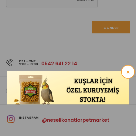
PZT - CMT
0542 641 22 14
9:00 - 18:00
×
E-POSTA
Neselikanatlardestek@gmail.com
INSTAGRAM
@neselikanatlarpetmarket