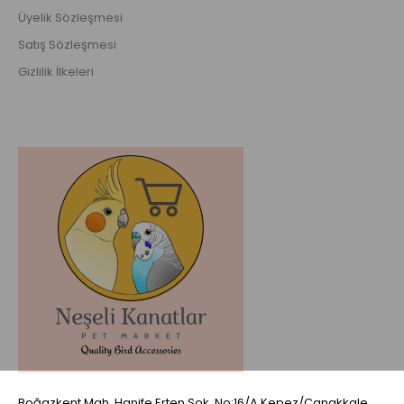
Üyelik Sözleşmesi
Satış Sözleşmesi
Gizlilik İlkeleri
Boğazkent Mah. Hanife Erten Sok. No:16/A Kepez/Çanakkale