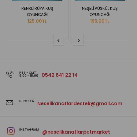
RENKLİ RÜYA KUŞ
NEŞELİ PÜSKÜL KUŞ
OYUNCAĞI
OYUNCAĞI
125,00TL
195,00TL
PZT - CMT
0542 641 22 14
9:00 - 18:00
E-POSTA
Neselikanatlardestek@gmail.com
INSTAGRAM
@neselikanatlarpetmarket