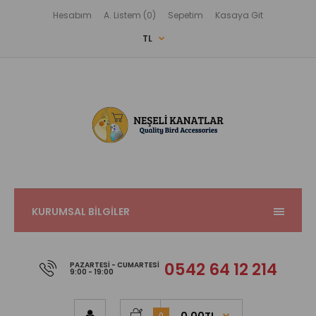
Hesabım
A. Listem (0)
Sepetim
Kasaya Git
TL
KURUMSAL BİLGİLER
0542 64 12 214
PAZARTESI - CUMARTESI
9:00 - 19:00
0