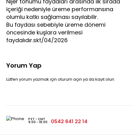
Nijer tohumu faydaları arasında ilk sırada
içeriği nedeniyle üreme performansına
olumlu katkı sağlaması sayılabilir.
Bu faydası sebebiyle üreme dönemi
öncesinde kuşlara verilmesi
faydalıdır.skt/04/2026
Yorum Yap
Lütfen yorum yazmak için
oturum açın
ya da
kayıt olun
.
PZT - CMT
0542 641 22 14
9:00 - 18:00