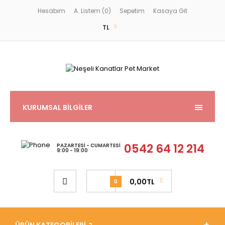
Hesabım
A. Listem (0)
Sepetim
Kasaya Git
TL
KURUMSAL BİLGİLER
0542 64 12 214
PAZARTESI - CUMARTESI
9:00 - 19:00
0,00TL
0